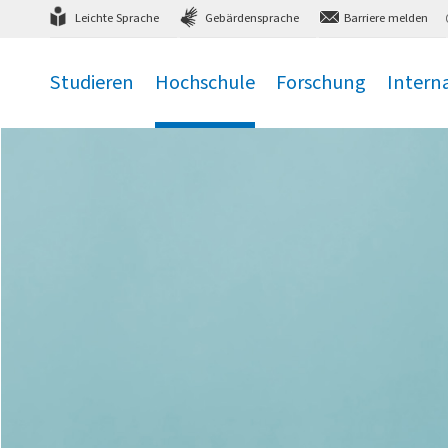
Direkt
zum Hauptmenü
,
zum Inhalt
,
Leichte Sprache
Gebärdensprache
Barriere melden
Studieren
Hochschule
Forschung
Intern
.
.
.
.