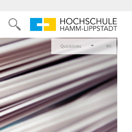
en
glish
Quicklinks