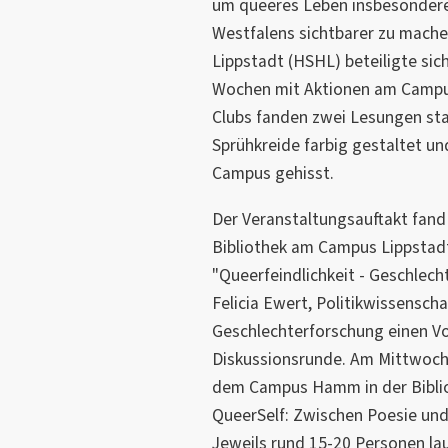
um queeres Leben insbesondere
Westfalens sichtbarer zu mach
Lippstadt (HSHL) beteiligte sich
Wochen mit Aktionen am Campus
Clubs fanden zwei Lesungen st
Sprühkreide farbig gestaltet un
Campus gehisst.
Der Veranstaltungsauftakt fand
Bibliothek am Campus Lippstadt
"Queerfeindlichkeit - Geschlecht,
Felicia Ewert, Politikwissensch
Geschlechterforschung einen Vo
Diskussionsrunde. Am Mittwoch,
dem Campus Hamm in der Biblio
QueerSelf: Zwischen Poesie und 
Jeweils rund 15-20 Personen la