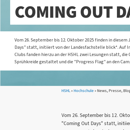
COMING OUT D
Vom 26. September bis 12. Oktober 2025 finden in diesem 
Days" statt, initiiert von der Landesfachstelle blick*. Auf 
Clubs fanden hierzu an der HSHL zwei Lesungen statt, di
Sprühkreide gestaltet und die "Progress Flag" an den Cam
Sie sind hier:
HSHL
»
Hochschule
» News, Presse, Blo
Vom 26. September bis 12. Okto
"Coming Out Days" statt, initiie