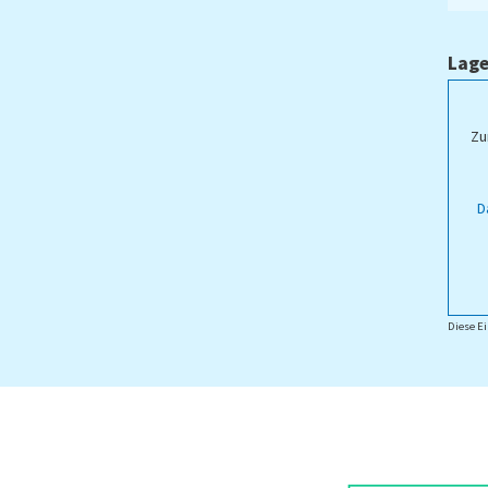
Lage
ampus Lippstadt
Zu
D
Diese Ei