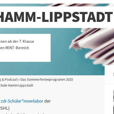
HAMM-LIPPSTADT
nen ab der 7. Klasse
 den MINT-Bereich
og & Podcast » Das Sommerferienprogramm 2025
schule Hamm-Lippstadt
s
zdi-Schüler*innenlabor
der
HSHL)