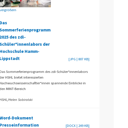
vergrößern
Das
Sommerferienprogramm
2025 des zdi-
Schüler*innenlabors der
Hochschule Hamm-
Lippstadt
[JPG | 807 KB]
Das Sommerferienprogramm des zdi-Schüler*innenlabors
der HSHL bietet interessierten
Nachwuchswissenschaftler*innen spannende Einblicke in
den MINT-Bereich
HSHL/Helen Sobiralski
Word-Dokument
Presseinformation
[DOCX | 249 KB]