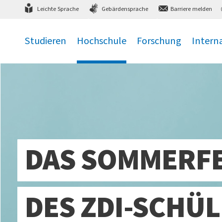
Direkt
zum Hauptmenü
,
zum Inhalt
,
Leichte Sprache
Gebärdensprache
Barriere melden
Studieren
Hochschule
Forschung
Intern
.
.
.
.
DAS SOMMERF
DES ZDI-SCHÜ