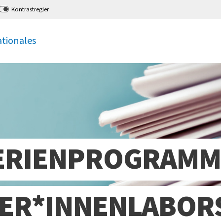
Kontrastregler
ationales
ERIENPROGRAMM 
LER*INNENLABOR