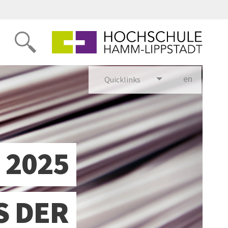
en
glish
Quicklinks
2025
S DER