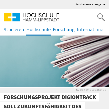
Direkt
zum Hauptmenü
,
zum Inhalt
,
Assistenzwerkzeuge
Studieren
Hochschule
Forschung
Internationale
.
.
.
.
Viele Zeitungen.
suze / photocase.de
FORSCHUNGSPROJEKT DIGIONTRACK
SOLL ZUKUNFTSFÄHIGKEIT DES