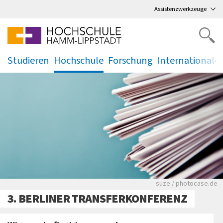
Direkt
zum Hauptmenü
,
zum Inhalt
,
Assistenzwerkzeuge
Studieren
Hochschule
Forschung
Internationale
.
.
.
.
Viele Zeitungen.
suze / photocase.de
3. BERLINER TRANSFERKONFERENZ