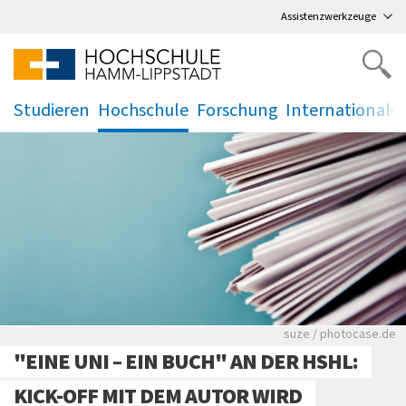
Direkt
zum Hauptmenü
,
zum Inhalt
,
Assistenzwerkzeuge
Studieren
Hochschule
Forschung
Internationale
.
.
.
.
Viele Zeitungen.
suze / photocase.de
"EINE UNI – EIN BUCH" AN DER HSHL:
KICK-OFF MIT DEM AUTOR WIRD