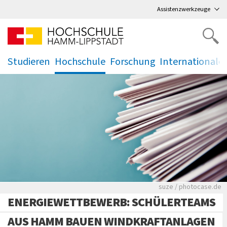
Direkt
zum Hauptmenü
,
zum Inhalt
,
Assistenzwerkzeuge
Studieren
Hochschule
Forschung
Internationale
.
.
.
.
Viele Zeitungen.
suze / photocase.de
ENERGIEWETTBEWERB: SCHÜLERTEAMS
AUS HAMM BAUEN WINDKRAFTANLAGEN