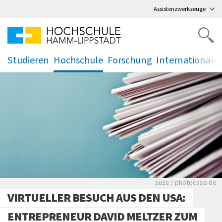
Direkt
zum Hauptmenü
,
zum Inhalt
,
Assistenzwerkzeuge
Studieren
Hochschule
Forschung
Internationale
.
.
.
.
Viele Zeitungen.
suze / photocase.de
VIRTUELLER BESUCH AUS DEN USA:
ENTREPRENEUR DAVID MELTZER ZUM