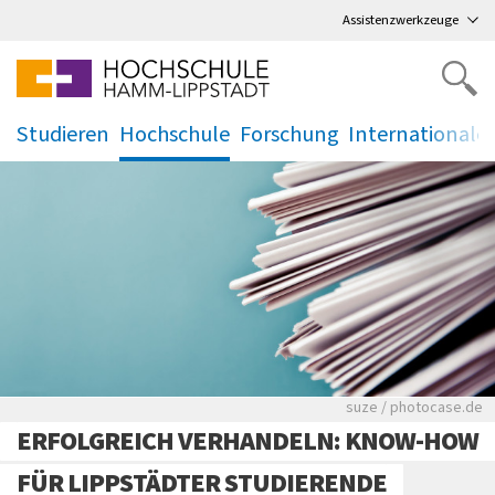
Direkt
zum Hauptmenü
,
zum Inhalt
,
Assistenzwerkzeuge
Studieren
Hochschule
Forschung
Internationale
.
.
.
.
Viele Zeitungen.
suze / photocase.de
ERFOLGREICH VERHANDELN: KNOW-HOW
FÜR LIPPSTÄDTER STUDIERENDE