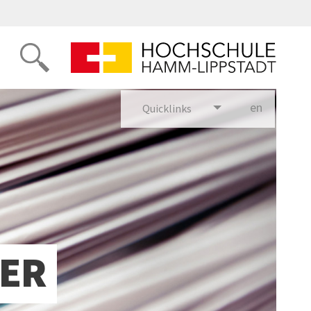
en
glish
Quicklinks
DER