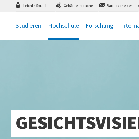
Direkt
zum Hauptmenü
,
zum Inhalt
,
Leichte Sprache
Gebärdensprache
Barriere melden
Studieren
Hochschule
Forschung
Intern
.
.
.
.
GESICHTSVISI