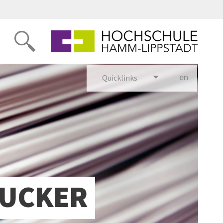
en
glish
Quicklinks
RUCKER