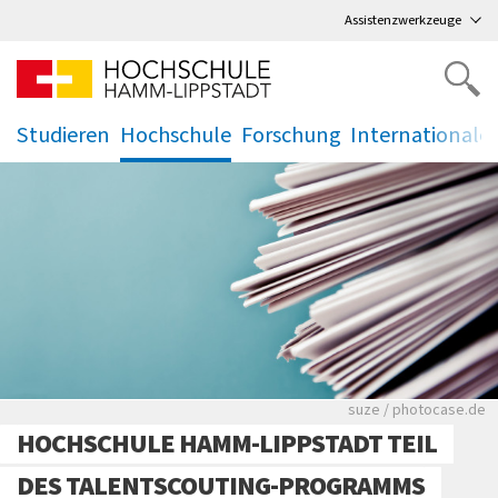
Direkt
zum Hauptmenü
,
zum Inhalt
,
Assistenzwerkzeuge
Studieren
Hochschule
Forschung
Internationale
.
.
.
.
Viele Zeitungen.
suze / photocase.de
HOCHSCHULE HAMM-LIPPSTADT TEIL
DES TALENTSCOUTING-PROGRAMMS