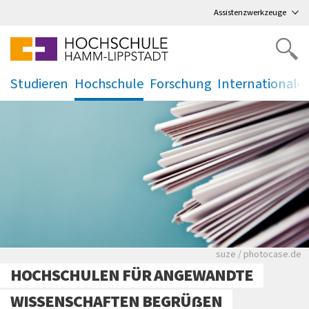
Direkt
zum Hauptmenü
,
zum Inhalt
,
Assistenzwerkzeuge
Studieren
Hochschule
Forschung
Internationale
.
.
.
.
Viele Zeitungen.
suze / photocase.de
HOCHSCHULEN FÜR ANGEWANDTE
WISSENSCHAFTEN BEGRÜẞEN