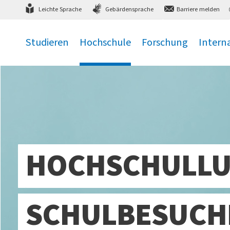
Direkt
zum Hauptmenü
,
zum Inhalt
,
Leichte Sprache
Gebärdensprache
Barriere melden
Studieren
Hochschule
Forschung
Intern
.
.
.
.
HOCHSCHULLU
SCHULBESUCH