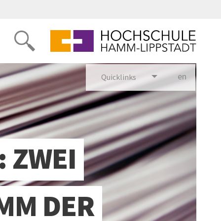
en
glish
Quicklinks
 ZWEI
MM DER