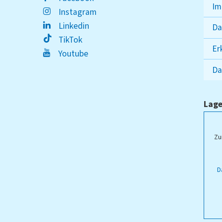
Im
Instagram
Linkedin
Da
TikTok
Er
Youtube
Da
Lage
ampus Lippstadt
Zu
D