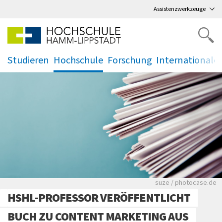
Direkt
zum Hauptmenü
,
zum Inhalt
,
Assistenzwerkzeuge
Studieren
Hochschule
Forschung
Internationale
.
.
.
.
Viele Zeitungen.
suze / photocase.de
HSHL-PROFESSOR VERÖFFENTLICHT
BUCH ZU CONTENT MARKETING AUS