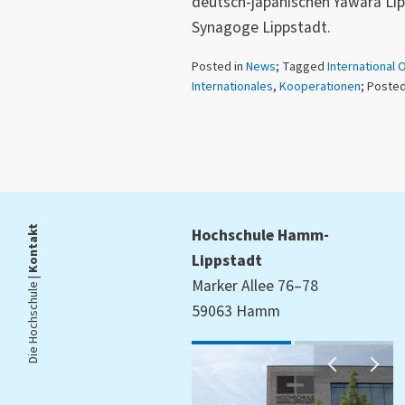
deutsch-japanischen Yawara Lip
Synagoge Lippstadt.
Posted in
News
; Tagged
International O
Internationales
,
Kooperationen
; Posted
Kontakt
Hochschule Hamm-
Lippstadt
Die Hochschule |
Marker Allee 76–78
59063 Hamm