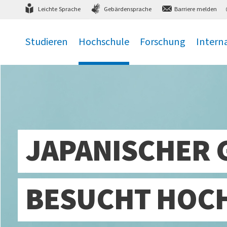
Direkt
zum Hauptmenü
,
zum Inhalt
,
Leichte Sprache
Gebärdensprache
Barriere melden
Studieren
Hochschule
Forschung
Intern
.
.
.
.
JAPANISCHER
BESUCHT HOC