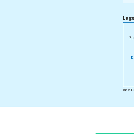
Lage
ampus Lippstadt
Zu
D
Diese Ei