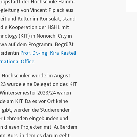
Lippstadt der Hochschule Hamm-
gleitung von Vincent Piplack aus
beit und Kultur im Konsulat, stand
 die Kooperation der HSHL mit
ology (KIT) in Nonoichi City in
ikawa auf dem Programm. Begrüßt
äsidentin
Prof. Dr.-Ing. Kira Kastell
rnational Office
.
n Hochschulen wurde im August
23 wurde eine Delegation des KIT
 Wintersemester 2023/24 waren
e am KIT. Da es vor Ort keine
 gibt, werden die Studierenden
 der Lehrenden eingebunden und
 in diesen Projekten mit. Außerdem
ign-Kurs, in dem es darum geht,