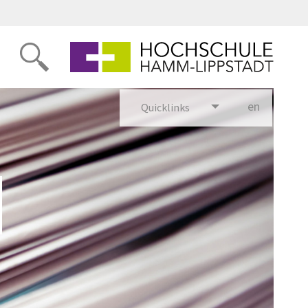
en
glish
Quicklinks