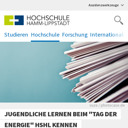
Direkt
zum Hauptmenü
,
zum Inhalt
,
Assistenzwerkzeuge
Studieren
Hochschule
Forschung
Internationale
.
.
.
.
Viele Zeitungen.
suze / photocase.de
JUGENDLICHE LERNEN BEIM "TAG DER
ENERGIE" HSHL KENNEN