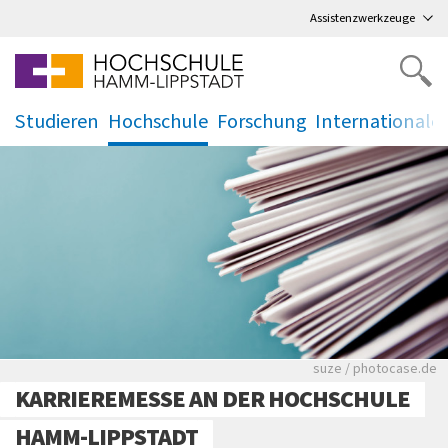
Direkt
zum Hauptmenü
,
zum Inhalt
,
Assistenzwerkzeuge
Studieren
Hochschule
Forschung
Internationale
.
.
.
.
Viele Zeitungen.
suze / photocase.de
KARRIEREMESSE AN DER HOCHSCHULE
HAMM-LIPPSTADT