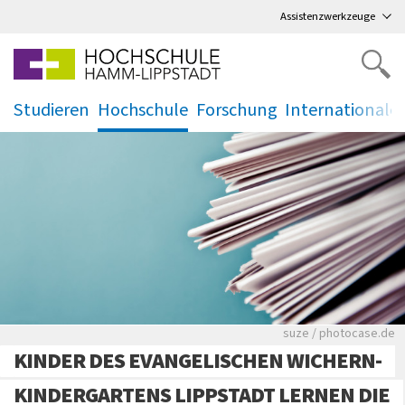
Direkt
zum Hauptmenü
,
zum Inhalt
,
Assistenzwerkzeuge
Studieren
Hochschule
Forschung
Internationale
.
.
.
.
Viele Zeitungen.
suze / photocase.de
KINDER DES EVANGELISCHEN WICHERN-
KINDERGARTENS LIPPSTADT LERNEN DIE