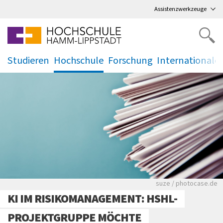
Direkt
zum Hauptmenü
,
zum Inhalt
,
Assistenzwerkzeuge
Studieren
Hochschule
Forschung
Internationale
.
.
.
.
Viele Zeitungen.
suze / photocase.de
KI IM RISIKOMANAGEMENT: HSHL-
PROJEKTGRUPPE MÖCHTE