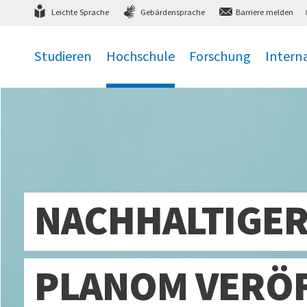
Direkt
zum Hauptmenü
,
zum Inhalt
,
Leichte Sprache
Gebärdensprache
Barriere melden
Studieren
Hochschule
Forschung
Intern
.
.
.
.
NACHHALTIGER
PLANOM VERÖF