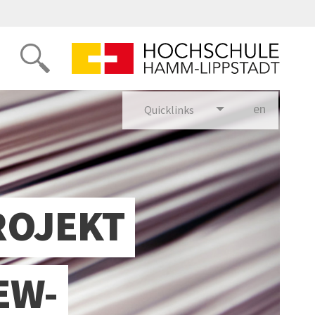
en
glish
Quicklinks
ROJEKT
EW-