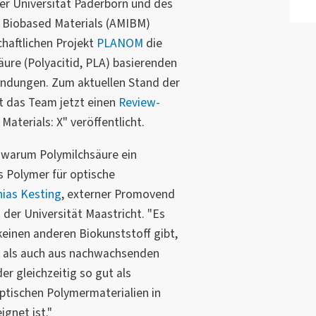
r Universität Paderborn und des
r Biobased Materials (AMIBM)
haftlichen Projekt
PLANOM
die
ure (Polyacitid, PLA) basierenden
endungen. Zum aktuellen Stand der
t das Team jetzt einen
Review-
aterials: X" veröffentlicht.
 warum Polymilchsäure ein
s Polymer für optische
ias Kesting
, externer Promovend
der Universität Maastricht. "Es
 keinen anderen Biokunststoff gibt,
r als auch aus nachwachsenden
er gleichzeitig so gut als
optischen Polymermaterialien in
gnet ist."