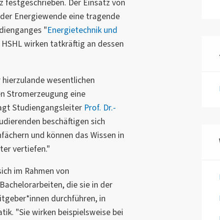
z
festgeschrieben. Der Einsatz von
i der Energiewende eine tragende
udienganges "
Energietechnik und
r HSHL wirken tatkräftig an dessen
er hierzulande wesentlichen
en Stromerzeugung eine
sagt Studiengangsleiter
Prof. Dr.-
tudierenden beschäftigen sich
nfächern und können das Wissen in
r vertiefen."
sich im Rahmen von
achelorarbeiten, die sie in der
eitgeber*innen durchführen, in
tik. "Sie wirken beispielsweise bei