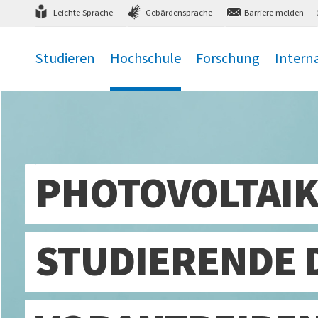
Direkt
zum Hauptmenü
,
zum Inhalt
,
Leichte Sprache
Gebärdensprache
Barriere melden
Studieren
Hochschule
Forschung
Intern
.
.
.
.
PHOTOVOLTAIK 
STUDIERENDE 