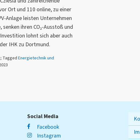
Cziesla und zahlreichende
or Ort und 110 online, zu einer
 PV-Anlage leisten Unternehmen
, senken ihren
CO₂
-Ausstoß und
 Investition lohnt sich aber auch
s der IHK zu Dortmund.
n
; Tagged
Energietechnik und
.2023
Social Media
Ko
Facebook
Im
Instagram