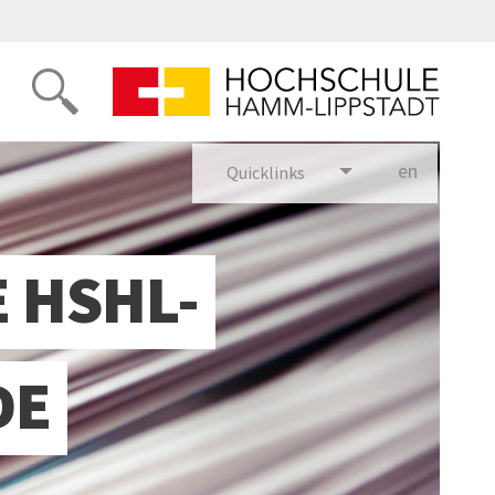
en
glish
Quicklinks
 HSHL-
DE