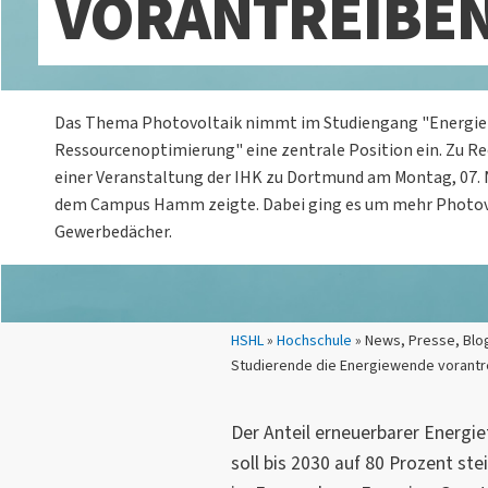
VORANTREIBE
Das Thema Photovoltaik nimmt im Studiengang "Energie
Ressourcenoptimierung" eine zentrale Position ein. Zu Rech
einer Veranstaltung der IHK zu Dortmund am Montag, 07.
dem Campus Hamm zeigte. Dabei ging es um mehr Photovo
Gewerbedächer.
Sie sind hier:
HSHL
»
Hochschule
» News, Presse, Blog
Studierende die Energiewende vorantr
Der Anteil erneuerbarer Energi
soll bis 2030 auf 80 Prozent st