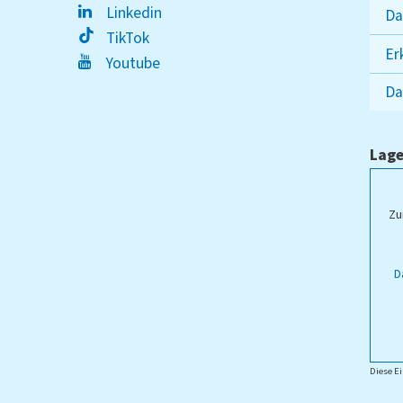
Linkedin
Da
TikTok
Er
Youtube
Da
Lage
ampus Lippstadt
Zu
D
Diese Ei