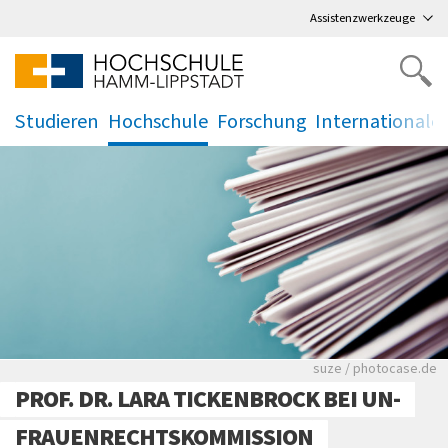
Direkt
zum Hauptmenü
,
zum Inhalt
,
Assistenzwerkzeuge
Studieren
Hochschule
Forschung
Internationale
.
.
.
.
Viele Zeitungen.
suze / photocase.de
PROF. DR. LARA TICKENBROCK BEI UN-
FRAUENRECHTSKOMMISSION