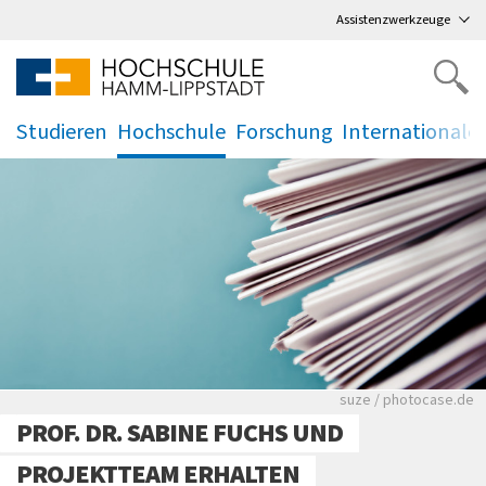
Direkt
zum Hauptmenü
,
zum Inhalt
,
Assistenzwerkzeuge
Studieren
Hochschule
Forschung
Internationale
.
.
.
.
Viele Zeitungen.
suze / photocase.de
PROF. DR. SABINE FUCHS UND
PROJEKTTEAM ERHALTEN