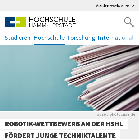
Direkt
zum Hauptmenü
,
zum Inhalt
,
Assistenzwerkzeuge
Studieren
Hochschule
Forschung
Internationale
.
.
.
.
Viele Zeitungen.
suze / photocase.de
ROBOTIK-WETTBEWERB AN DER HSHL
FÖRDERT JUNGE TECHNIKTALENTE