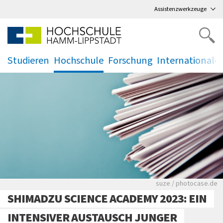
Direkt
zum Hauptmenü
,
zum Inhalt
,
Assistenzwerkzeuge
Studieren
Hochschule
Forschung
Internationale
.
.
.
.
Viele Zeitungen.
suze / photocase.de
SHIMADZU SCIENCE ACADEMY 2023: EIN
INTENSIVER AUSTAUSCH JUNGER