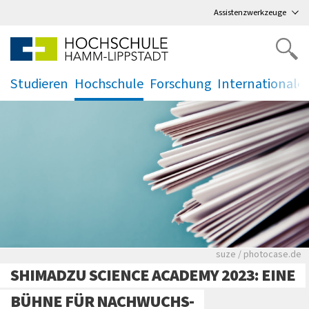
Direkt
zum Hauptmenü
,
zum Inhalt
,
Assistenzwerkzeuge
Studieren
Hochschule
Forschung
Internationale
.
.
.
.
Viele Zeitungen.
suze / photocase.de
SHIMADZU SCIENCE ACADEMY 2023: EINE
BÜHNE FÜR NACHWUCHS-