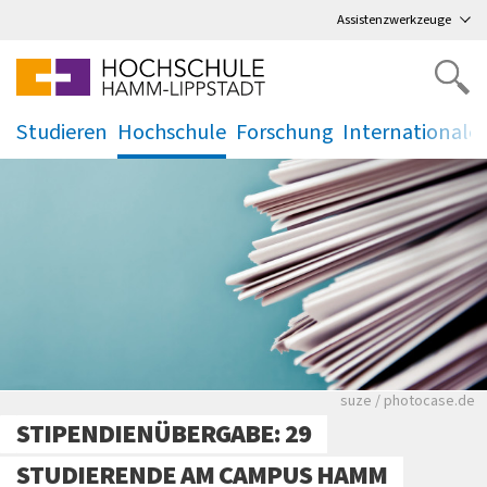
Direkt
zum Hauptmenü
,
zum Inhalt
,
Assistenzwerkzeuge
Studieren
Hochschule
Forschung
Internationale
.
.
.
.
Viele Zeitungen.
suze / photocase.de
STIPENDIENÜBERGABE: 29
STUDIERENDE AM CAMPUS HAMM