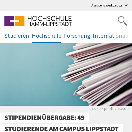
Direkt
zum Hauptmenü
,
zum Inhalt
,
Assistenzwerkzeuge
Studieren
Hochschule
Forschung
Internationale
.
.
.
.
Viele Zeitungen.
suze / photocase.de
STIPENDIENÜBERGABE: 49
STUDIERENDE AM CAMPUS LIPPSTADT