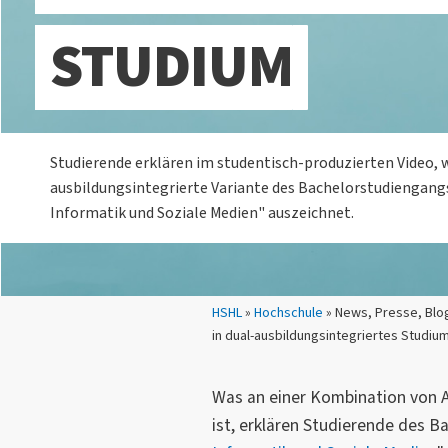
STUDIUM
Studierende erklären im studentisch-produzierten Video, w
ausbildungsintegrierte Variante des Bachelorstudiengan
Informatik und Soziale Medien" auszeichnet.
Sie sind hier:
HSHL
»
Hochschule
» News, Presse, Blog
in dual-ausbildungsintegriertes Studiu
Was an einer Kombination von 
ist, erklären Studierende des B