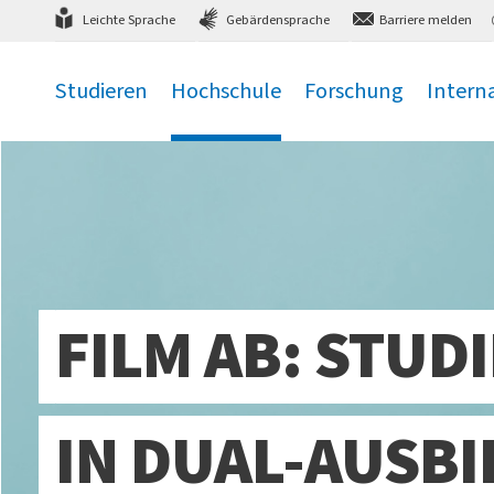
Direkt
zum Hauptmenü
,
zum Inhalt
,
Leichte Sprache
Gebärdensprache
Barriere melden
Studieren
Hochschule
Forschung
Intern
.
.
.
.
FILM AB: STUD
IN DUAL-AUSB