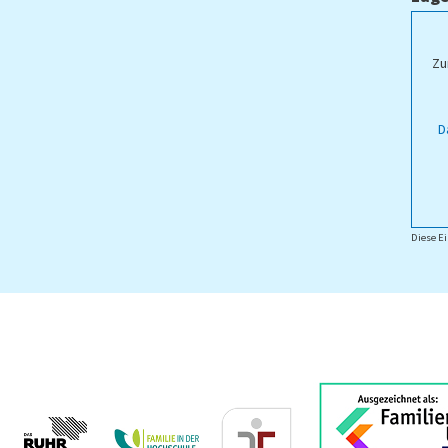
ampus Lippstadt
Zu
D
Diese Ei