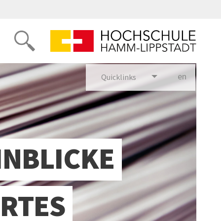
en
glish
Quicklinks
INBLICKE
ERTES