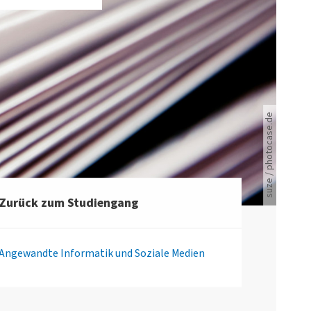
suze / photocase.de
Viele Zeitungen.
Zurück zum Studiengang
Angewandte Informatik und Soziale Medien