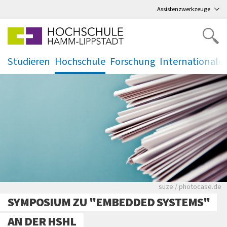
Direkt
zum Hauptmenü
,
zum Inhalt
,
Assistenzwerkzeuge
Studieren
Hochschule
Forschung
Internationale
.
.
.
.
Viele Zeitungen.
suze / photocase.de
SYMPOSIUM ZU "EMBEDDED SYSTEMS"
AN DER HSHL