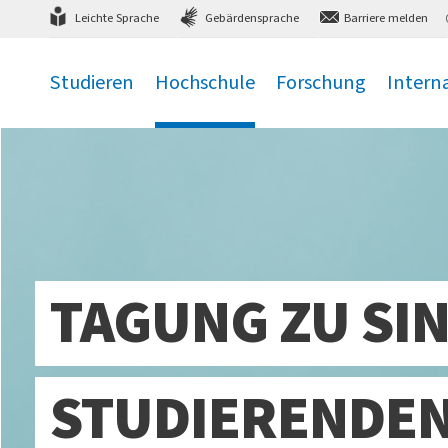
Direkt
zum Hauptmenü
,
zum Inhalt
,
Leichte Sprache
Gebärdensprache
Barriere melden
Studieren
Hochschule
Forschung
Intern
.
.
.
.
TAGUNG ZU SI
STUDIERENDEN