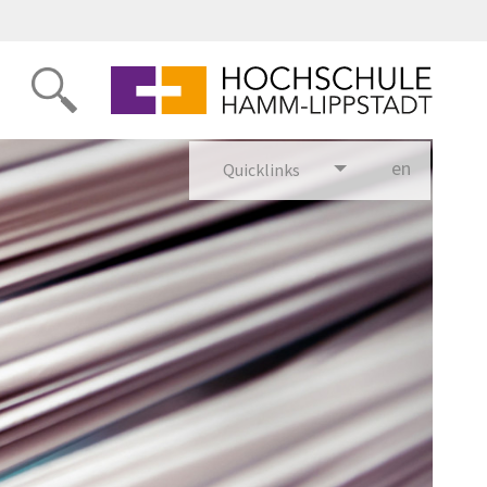
en
glish
Quicklinks