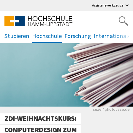
Direkt
zum Hauptmenü
,
zum Inhalt
,
Assistenzwerkzeuge
Studieren
Hochschule
Forschung
Internationale
.
.
.
.
Viele Zeitungen.
suze / photocase.de
ZDI-WEIHNACHTSKURS:
COMPUTERDESIGN ZUM