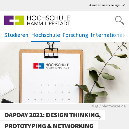
Direkt
zum Hauptmenü
,
zum Inhalt
,
Assistenzwerkzeuge
Studieren
Hochschule
Forschung
Internationale
.
.
.
.
Rote leere Sitzre
al3g / photocase.de
DAPDAY 2021: DESIGN THINKING,
PROTOTYPING & NETWORKING