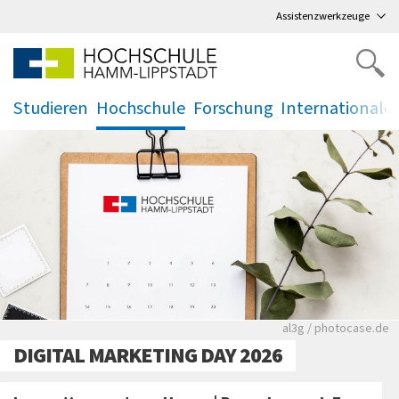
Direkt
zum Hauptmenü
,
zum Inhalt
,
Assistenzwerkzeuge
Studieren
Hochschule
Forschung
Internationale
.
.
.
.
Rote leere Sitzre
al3g / photocase.de
DIGITAL MARKETING DAY 2026