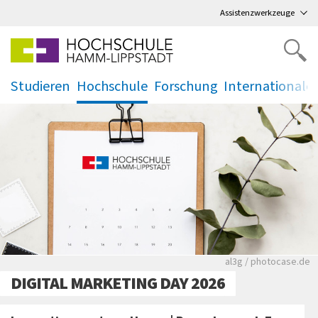
Direkt
zum Hauptmenü
,
zum Inhalt
,
Assistenzwerkzeuge
Studieren
Hochschule
Forschung
Internationale
.
.
.
.
Rote leere Sitzre
al3g / photocase.de
DIGITAL MARKETING DAY 2026