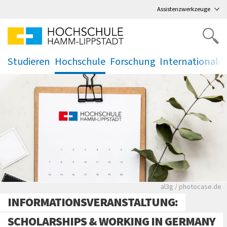
Direkt
zum Hauptmenü
,
zum Inhalt
,
Assistenzwerkzeuge
Studieren
Hochschule
Forschung
Internationale
.
.
.
.
Rote leere Sitzre
al3g / photocase.de
INFORMATIONSVERANSTALTUNG:
SCHOLARSHIPS & WORKING IN GERMANY