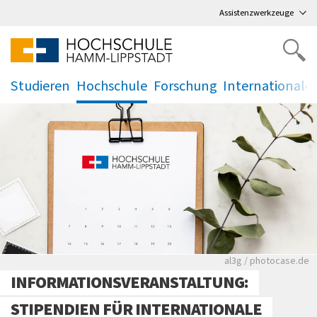
Direkt
zum Hauptmenü
,
zum Inhalt
,
Assistenzwerkzeuge
Studieren
Hochschule
Forschung
Internationale
.
.
.
.
Rote leere Sitzre
al3g / photocase.de
INFORMATIONSVERANSTALTUNG:
STIPENDIEN FÜR INTERNATIONALE