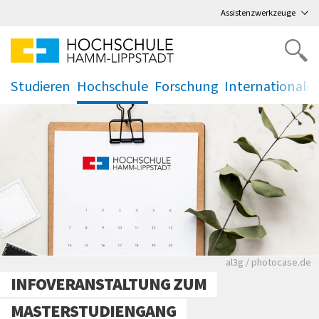
Direkt
zum Hauptmenü
,
zum Inhalt
,
Assistenzwerkzeuge
Studieren
Hochschule
Forschung
Internationale
.
.
.
.
Rote leere Sitzre
al3g / photocase.de
INFOVERANSTALTUNG ZUM
MASTERSTUDIENGANG