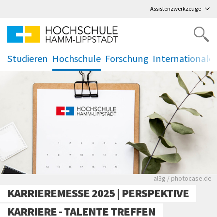
Direkt
zum Hauptmenü
,
zum Inhalt
,
Assistenzwerkzeuge
Studieren
Hochschule
Forschung
Internationale
.
.
.
.
Rote leere Sitzre
al3g / photocase.de
KARRIEREMESSE 2025 | PERSPEKTIVE
KARRIERE - TALENTE TREFFEN