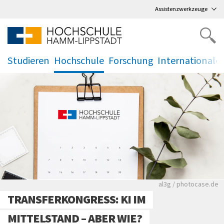
Direkt
zum Hauptmenü
,
zum Inhalt
,
Assistenzwerkzeuge
Studieren
Hochschule
Forschung
Internationale
.
.
.
.
Rote leere Sitzre
al3g / photocase.de
TRANSFERKONGRESS: KI IM
MITTELSTAND – ABER WIE?