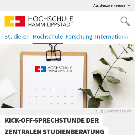
Direkt
zum Hauptmenü
,
zum Inhalt
,
Assistenzwerkzeuge
Studieren
Hochschule
Forschung
Internationale
.
.
.
.
Rote leere Sitzre
al3g / photocase.de
KICK-OFF-SPRECHSTUNDE DER
ZENTRALEN STUDIENBERATUNG