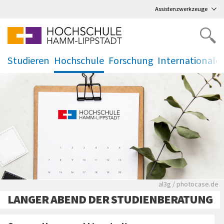
Direkt
zum Hauptmenü
,
zum Inhalt
,
Assistenzwerkzeuge
Studieren
Hochschule
Forschung
Internationale
.
.
.
.
Rote leere Sitzre
al3g / photocase.de
LANGER ABEND DER STUDIENBERATUNG