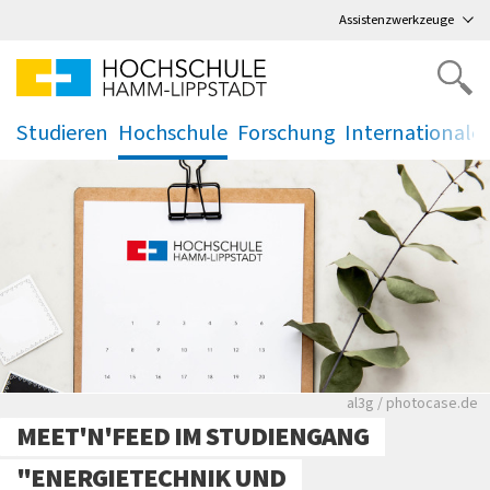
Direkt
zum Hauptmenü
,
zum Inhalt
,
Assistenzwerkzeuge
Studieren
Hochschule
Forschung
Internationale
.
.
.
.
Rote leere Sitzre
al3g / photocase.de
MEET'N'FEED IM STUDIENGANG
"ENERGIETECHNIK UND