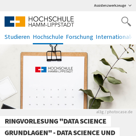
Direkt
zum Hauptmenü
,
zum Inhalt
,
Assistenzwerkzeuge
Studieren
Hochschule
Forschung
Internationale
.
.
.
.
Rote leere Sitzre
al3g / photocase.de
RINGVORLESUNG "DATA SCIENCE
GRUNDLAGEN" - DATA SCIENCE UND