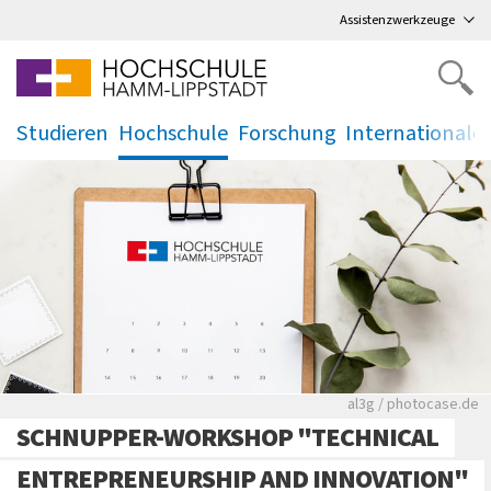
Direkt
zum Hauptmenü
,
zum Inhalt
,
Assistenzwerkzeuge
Studieren
Hochschule
Forschung
Internationale
.
.
.
.
Rote leere Sitzre
al3g / photocase.de
SCHNUPPER-WORKSHOP "TECHNICAL
ENTREPRENEURSHIP AND INNOVATION"