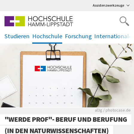
Direkt
zum Hauptmenü
,
zum Inhalt
,
Assistenzwerkzeuge
Studieren
Hochschule
Forschung
Internationale
.
.
.
.
Rote leere Sitzre
al3g / photocase.de
"WERDE PROF"- BERUF UND BERUFUNG
(IN DEN NATURWISSENSCHAFTEN)