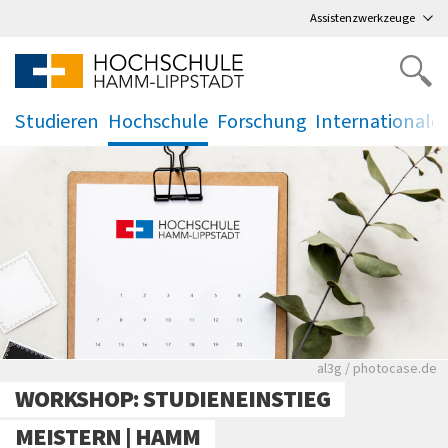
Direkt
zum Hauptmenü
,
zum Inhalt
,
Assistenzwerkzeuge
Studieren
Hochschule
Forschung
Internationale
.
.
.
.
Rote leere Sitzre
al3g / photocase.de
WORKSHOP: STUDIENEINSTIEG
MEISTERN | HAMM