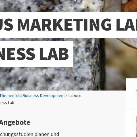
S MARKETING LA
NESS LAB
 Themenfeld Business Development
» Labore
ness Lab
 Angebote
schungsstudien planen und