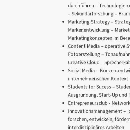
durchführen – Technologier
– Sekundärforschung – Bran
Marketing Strategy – Strate
Markenentwicklung – Market
Marketingkonzepten im Bere
Content Media – operative S
Fotoerstellung – Tonaufnah
Creative Cloud – Sprecherka
Social Media – Konzeptentw
unternehmerischen Kontext
Students for Sucess – Stud
Ausgründung, Start-Up und 
Entrepreneursclub - Network
Innovationsmanagement – I
forschen, entwickeln, förder
interdisziplinäres Arbeiten