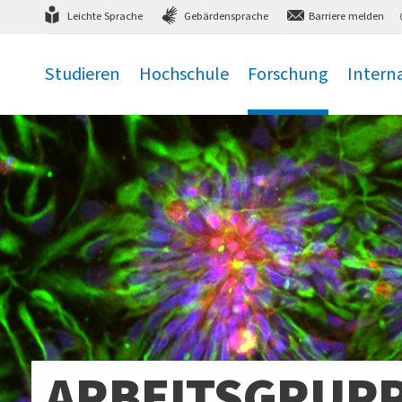
Direkt
zum Hauptmenü
,
zum Inhalt
,
Leichte Sprache
Gebärdensprache
Barriere melden
Studieren
Hochschule
Forschung
Intern
.
.
.
.
ARBEITSGRUP