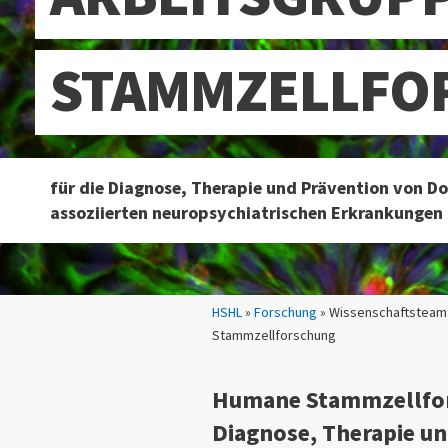
STAMMZELLFO
für die Diagnose, Therapie und Prävention von D
assoziierten neuropsychiatrischen Erkrankungen
Sie sind hier:
HSHL
»
Forschung
» Wissenschaftsteam
Stammzellforschung
Humane Stammzellfor
Diagnose, Therapie u