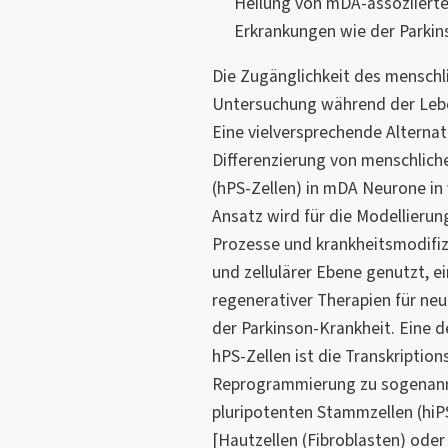
Heilung von mDA-assoziiert
Erkrankungen wie der Parkin
Die Zugänglichkeit des menschli
Untersuchung während der Leben
Eine vielversprechende Alternati
Differenzierung von menschlich
(hPS-Zellen) in mDA Neurone in v
Ansatz wird für die Modellieru
Prozesse und krankheitsmodifizi
und zellulärer Ebene genutzt, e
regenerativer Therapien für ne
der Parkinson-Krankheit. Eine d
hPS-Zellen ist die Transkription
Reprogrammierung zu sogenann
pluripotenten Stammzellen (hiP
[Hautzellen (Fibroblasten) ode