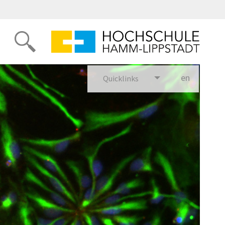
en
glish
Quicklinks