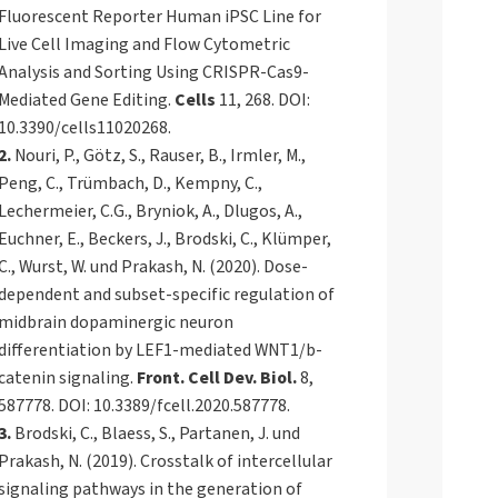
Fluorescent Reporter Human iPSC Line for
Live Cell Imaging and Flow Cytometric
Analysis and Sorting Using CRISPR-Cas9-
Mediated Gene Editing.
Cells
11, 268. DOI:
10.3390/cells11020268.
2.
Nouri, P., Götz, S., Rauser, B., Irmler, M.,
Peng, C., Trümbach, D., Kempny, C.,
Lechermeier, C.G., Bryniok, A., Dlugos, A.,
Euchner, E., Beckers, J., Brodski, C., Klümper,
C., Wurst, W. und Prakash, N. (2020). Dose-
dependent and subset-specific regulation of
midbrain dopaminergic neuron
differentiation by LEF1-mediated WNT1/b-
catenin signaling.
Front. Cell Dev. Biol.
8,
587778. DOI: 10.3389/fcell.2020.587778.
3.
Brodski, C., Blaess, S., Partanen, J. und
Prakash, N. (2019). Crosstalk of intercellular
signaling pathways in the generation of