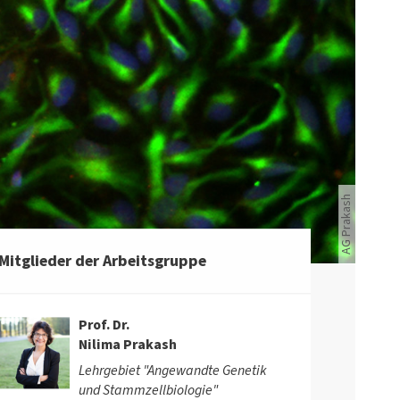
menschliche neurale Vorläuferzellen
AG Prakash
Mitglieder der Arbeitsgruppe
Prof. Dr.
Nilima Prakash
Lehrgebiet "Angewandte Genetik
und Stammzellbiologie"