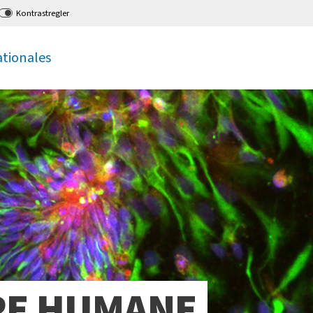
Kontrastregler
ationales
PE HUMANE