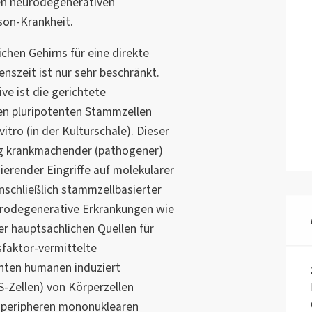
en neurodegenerativen
son-Krankheit.
chen Gehirns für eine direkte
szeit ist nur sehr beschränkt.
ve ist die gerichtete
en pluripotenten Stammzellen
itro (in der Kulturschale). Dieser
ng krankmachender (pathogener)
erender Eingriffe auf molekularer
inschließlich stammzellbasierter
urodegenerative Erkrankungen wie
er hauptsächlichen Quellen für
sfaktor-vermittelte
ten humanen induziert
S-Zellen) von Körperzellen
r peripheren mononukleären