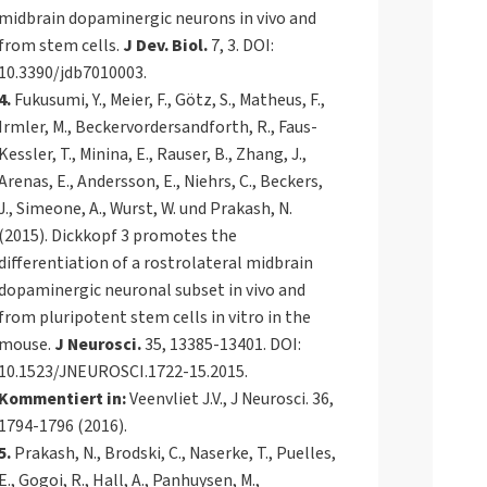
midbrain dopaminergic neurons in vivo and
from stem cells.
J Dev. Biol.
7, 3. DOI:
10.3390/jdb7010003.
4.
Fukusumi, Y., Meier, F., Götz, S., Matheus, F.,
Irmler, M., Beckervordersandforth, R., Faus-
Kessler, T., Minina, E., Rauser, B., Zhang, J.,
Arenas, E., Andersson, E., Niehrs, C., Beckers,
J., Simeone, A., Wurst, W. und Prakash, N.
(2015). Dickkopf 3 promotes the
differentiation of a rostrolateral midbrain
dopaminergic neuronal subset in vivo and
from pluripotent stem cells in vitro in the
mouse.
J Neurosci.
35, 13385-13401. DOI:
10.1523/JNEUROSCI.1722-15.2015.
Kommentiert in:
Veenvliet J.V., J Neurosci. 36,
1794-1796 (2016).
5.
Prakash, N., Brodski, C., Naserke, T., Puelles,
E., Gogoi, R., Hall, A., Panhuysen, M.,