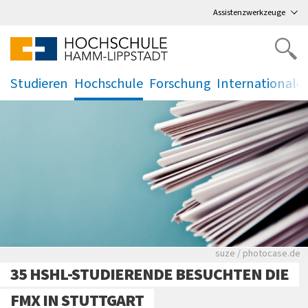
Direkt
zum Hauptmenü
,
zum Inhalt
,
Assistenzwerkzeuge
Studieren
Hochschule
Forschung
Internationale
.
.
.
.
Viele Zeitungen.
suze / photocase.de
35 HSHL-STUDIERENDE BESUCHTEN DIE
FMX IN STUTTGART